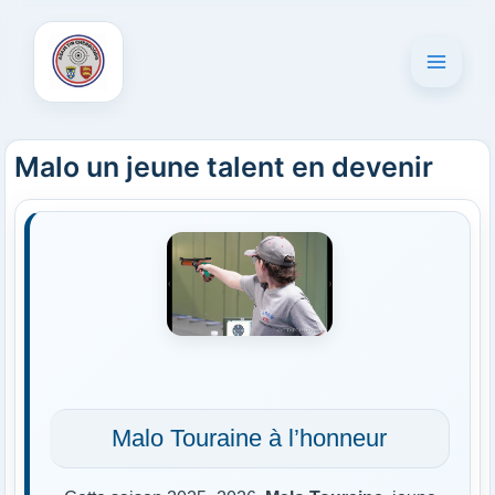
Aller
au
contenu
Malo un jeune talent en devenir
Malo Touraine à l’honneur