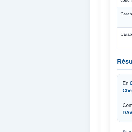
couch
Carab
Carab
Résu
En
C
Che
Comp
DA
Sour