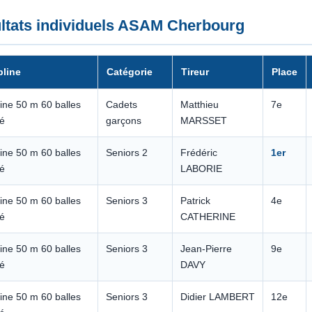
ltats individuels ASAM Cherbourg
pline
Catégorie
Tireur
Place
ine 50 m 60 balles
Cadets
Matthieu
7e
é
garçons
MARSSET
ine 50 m 60 balles
Seniors 2
Frédéric
1er
é
LABORIE
ine 50 m 60 balles
Seniors 3
Patrick
4e
é
CATHERINE
ine 50 m 60 balles
Seniors 3
Jean-Pierre
9e
é
DAVY
ine 50 m 60 balles
Seniors 3
Didier LAMBERT
12e