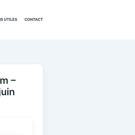
NS UTILES
CONTACT
 m –
juin