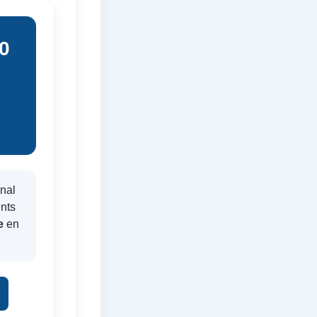
0
nal
ents
e
en