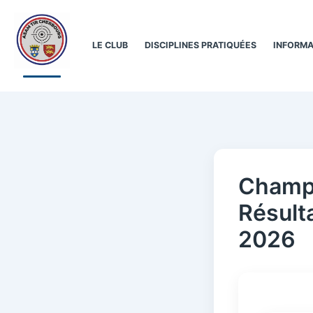
Aller
au
contenu
LE CLUB
DISCIPLINES PRATIQUÉES
INFORMA
Champi
Résult
2026