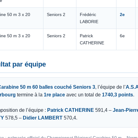
é
ine 50 m 3 x 20
Seniors 2
Frédéric
2e
LABORIE
ine 50 m 3 x 20
Seniors 2
Patrick
6e
CATHERINE
ltat par équipe
arabine 50 m 60 balles couché Seniors 3
, l’équipe de l’
A.S.A
rbourg
termine à la
1re place
avec un total de
1740,3 points
.
osition de l’équipe :
Patrick CATHERINE
591,4 –
Jean-Pierr
VY
578,5 –
Didier LAMBERT
570,4.
ce : palmarès officiel du Championnat Régional Carabine 50 m – Norm