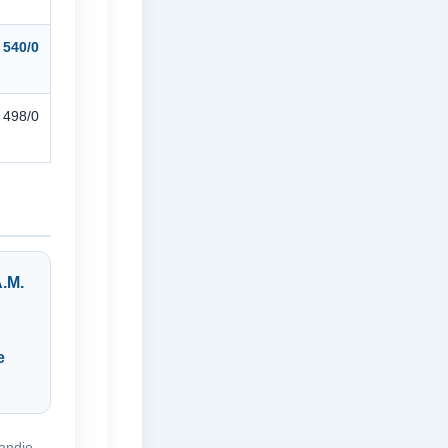
540/0
498/0
.M.
e
andie