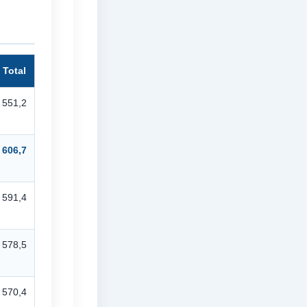
Total
551,2
606,7
591,4
578,5
570,4